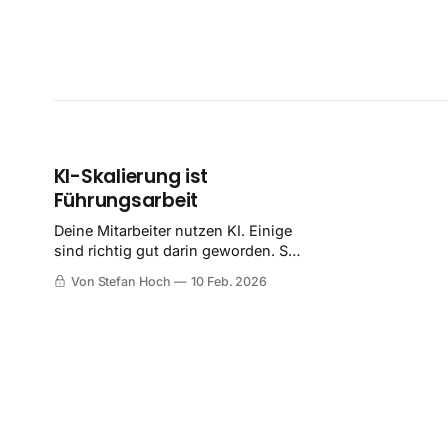
KI-Skalierung ist
Führungsarbeit
Deine Mitarbeiter nutzen KI. Einige
sind richtig gut darin geworden. Sie
berichten von Zeitersparnissen,
Von Stefan Hoch
10 Feb. 2026
besseren Texten, schnelleren
Recherchen. Die
Experimentierphase hat funktioniert
– KI liefert echten Wert. Und
trotzdem: In der BWA siehst du
davon nichts.