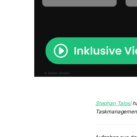
Stephan Talosi
ha
Taskmanagement b