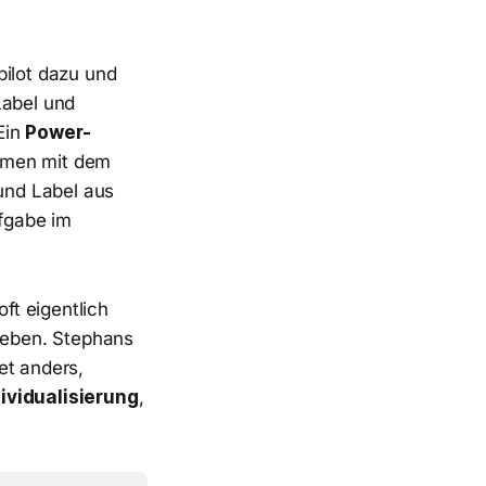
pilot dazu und
Label und
Ein
Power-
Namen mit dem
und Label aus
fgabe im
ft eigentlich
 geben. Stephans
et anders,
ividualisierung
,