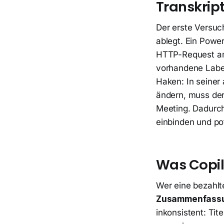
Transkrip
Der erste Versuc
ablegt. Ein Powe
HTTP-Request an 
vorhandene Label
Haken: In seiner
ändern, muss der
Meeting. Dadurc
einbinden und pote
Was Copil
Wer eine bezahlt
Zusammenfassu
inkonsistent: Tit