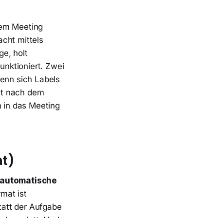
dem Meeting
cht mittels
e, holt
nktioniert. Zwei
Wenn sich Labels
st nach dem
 in das Meeting
ht)
automatische
mat ist
statt der Aufgabe