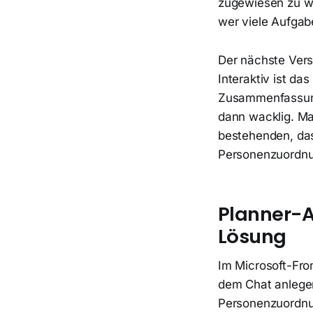
zugewiesen zu we
wer viele Aufgab
Der nächste Ver
Interaktiv ist da
Zusammenfassung 
dann wacklig. Ma
bestehenden, das
Personenzuordnun
Planner-A
Lösung
Im Microsoft-Fro
dem Chat anlegen
Personenzuordnun