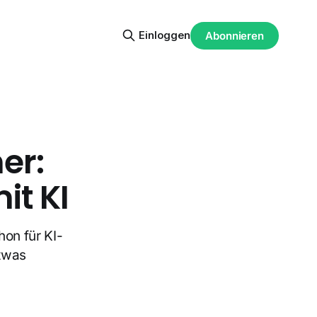
Einloggen
Abonnieren
er:
t KI
hon für KI-
etwas