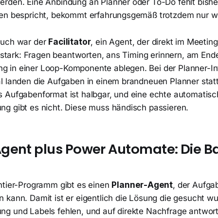
rden. Eine Anbindung an Planner oder To-Do fehlt bishe
en bespricht, bekommt erfahrungsgemäß trotzdem nur w
such war der
Facilitator
, ein Agent, der direkt im Meeting
s stark: Fragen beantworten, ans Timing erinnern, am End
in einer Loop-Komponente ablegen. Bei der Planner-Int
l landen die Aufgaben in einem brandneuen Planner stat
 Aufgabenformat ist halbgar, und eine echte automatis
g gibt es nicht. Diese muss händisch passieren.
gent plus Power Automate: Die Ba
ntier-Programm gibt es einen
Planner-Agent
, der Aufga
 kann. Damit ist er eigentlich die Lösung die gesucht wu
g und Labels fehlen, und auf direkte Nachfrage antwort