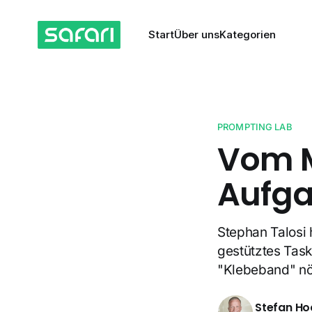
Start
Über uns
Kategorien
PROMPTING LAB
Vom M
Aufg
Stephan Talosi 
gestütztes Tas
"Klebeband" nöt
Stefan Ho