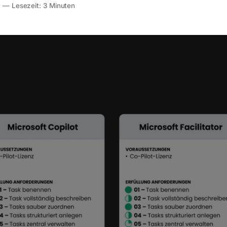
6
—
Lesezeit: 3 Minuten