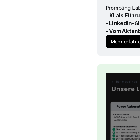
Prompting La
- 
KI als Füh
- LinkedIn-G
- Vom Aktenb
Mehr erfahr