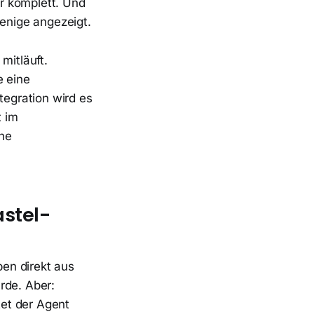
r komplett. Und
enige angezeigt.
 mitläuft.
e eine
egration wird es
t im
che
stel-
ben direkt aus
rde. Aber:
et der Agent