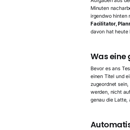
Aufgaben aus de
Minuten nacharbei
irgendwo hinten r
Facilitator, Pla
davon hat heute 
Was eine 
Bevor es ans Tes
einen Titel und 
zugeordnet sein,
werden, nicht auf
genau die Latte,
Automatis