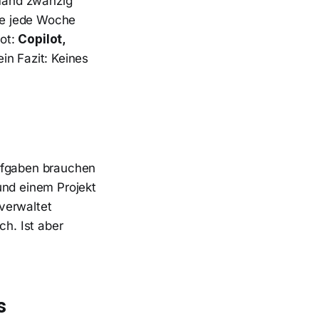
mand zwanzig
die jede Woche
bot:
Copilot,
in Fazit: Keines
Aufgaben brauchen
und einem Projekt
verwaltet
ch. Ist aber
s