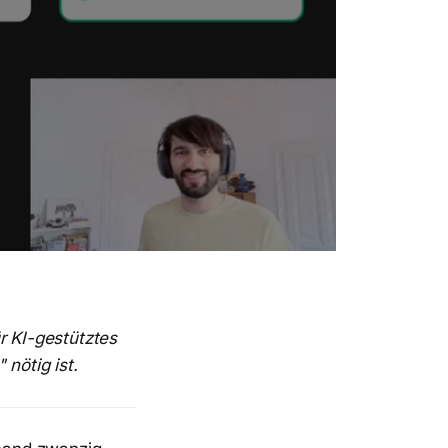
r KI-gestütztes
nötig ist.